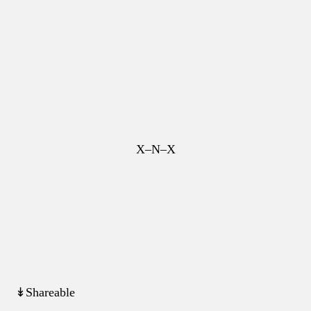
X–N–X
↡Shareable