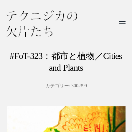
Toggl
menu
テ
ク
#FoT-323：都市と植物／Cities
ニ
and Plants
ジ
カ
カテゴリー:
300-399
の
欠
片
た
ち