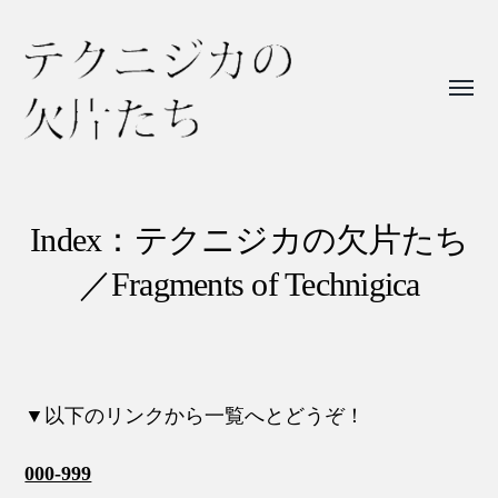
Toggl
menu
テ
ク
ニ
Index：テクニジカの欠片たち
ジ
／Fragments of Technigica
カ
の
欠
片
▼以下のリンクから一覧へとどうぞ！
た
ち
000-999