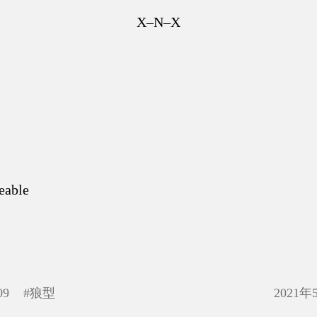
X–N–X
eable
09
#
狼型
2021年