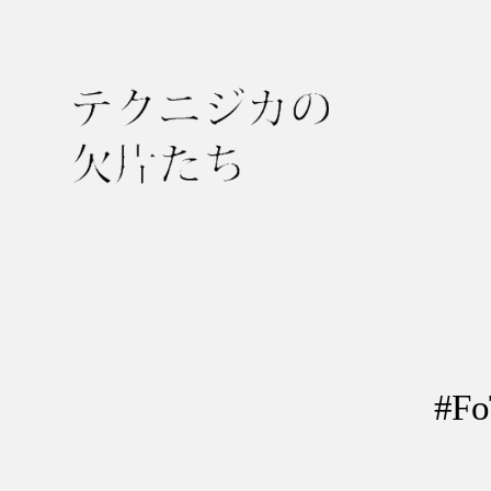
テ
ク
ニ
ジ
カ
の
#F
欠
片
た