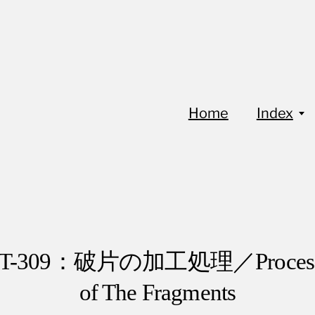
Home
Index
oT-309：破片の加工処理／Process
of The Fragments