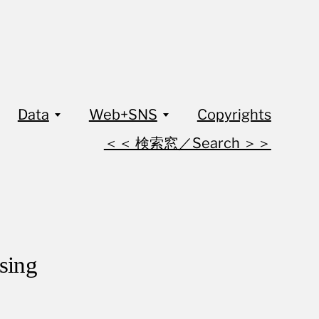
Data
Web+SNS
Copyrights
＜＜ 検索窓／Search ＞＞
ing