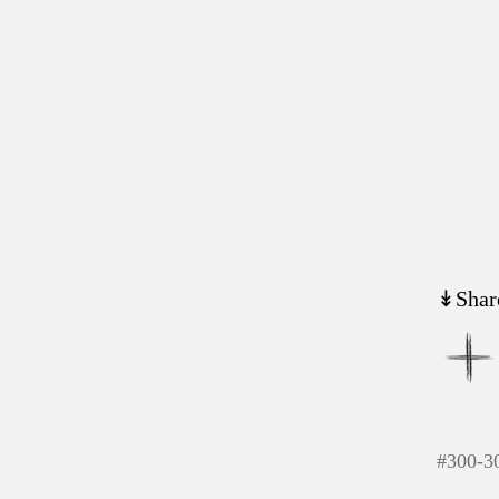
↡Shar
#
300-3