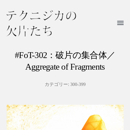
Toggl
menu
テ
ク
#FoT-302：破片の集合体／
ニ
Aggregate of Fragments
ジ
カ
カテゴリー:
300-399
の
欠
片
た
ち