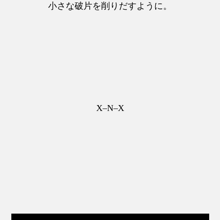
小さな破片を削りだすように。
X–N–X