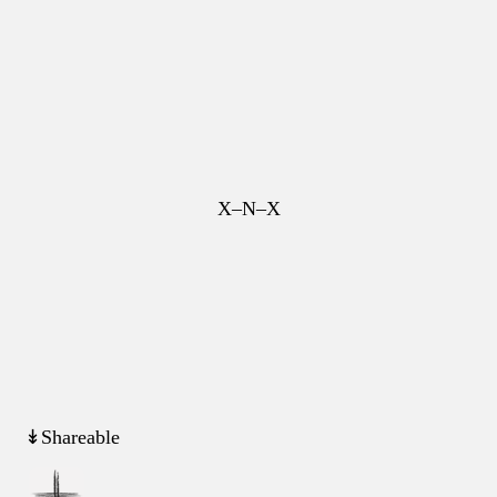
X–N–X
↡Shareable