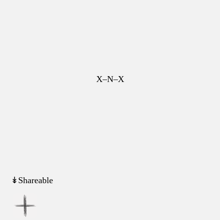
X–N–X
↡Shareable