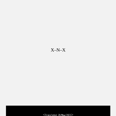
X–N–X