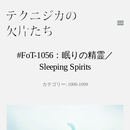
Toggl
menu
テ
ク
#FoT-1056：眠りの精霊／
ニ
Sleeping Spirits
ジ
カ
カテゴリー:
1000-1099
の
欠
片
た
ち