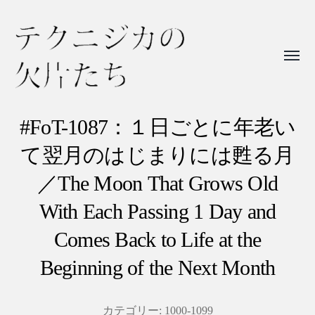
Toggl
menu
テ
ク
#FoT-1087：１日ごとに年老い
ニ
て翌月のはじまりには甦る月
ジ
／The Moon That Grows Old
カ
With Each Passing 1 Day and
の
欠
Comes Back to Life at the
片
Beginning of the Next Month
た
ち
カテゴリー:
1000-1099