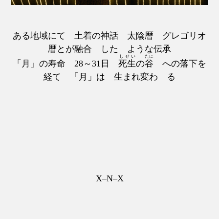
ある地域にて 土着の神話 太陰暦 グレゴリオ
暦とが融合 した ような伝承
しせい
たに
「月」の寿命 28～31日
死生
の
谷
への落下を
経て 「月」は 生まれ変わ る
X–N–X