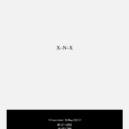
X–N–X