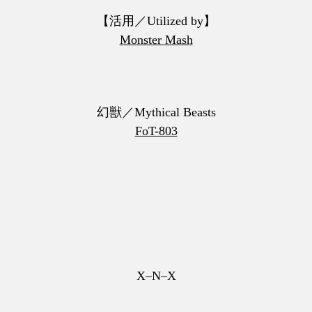
【活用／Utilized by】
Monster Mash
幻獣／Mythical Beasts
FoT-803
X–N–X