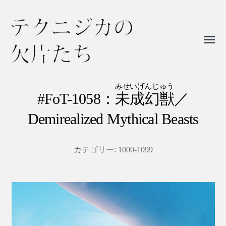
Toggl
menu
テ
ク
みせいげんじゅう
#FoT-1058：
未成幻獣
／
ニ
Demirealized Mythical Beasts
ジ
カ
の
カテゴリー:
1000-1099
欠
片
た
ち