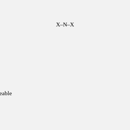
X–N–X
eable