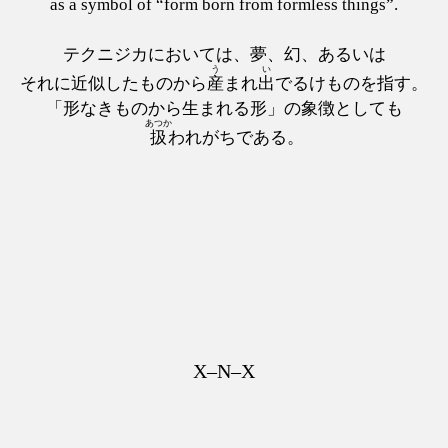
as a symbol of “form born from formless things”.
テクニジカにおいては、夢、幻、あるいは
う
い
それに近似したものから
産
まれ
出
でるけものを指す。
「形なきものから生まれる形」の象徴としても
あつか
扱
われがちである。
X–N–X