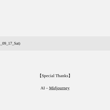
2_09_17_Sat)
【Special Thanks】
AI –
Midjourney