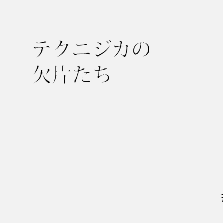
テ
ク
ニ
ジ
カ
の
欠
片
た