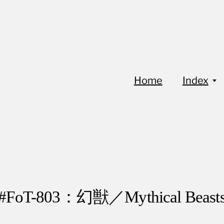
Home
Index
#FoT-803：幻獣／Mythical Beast