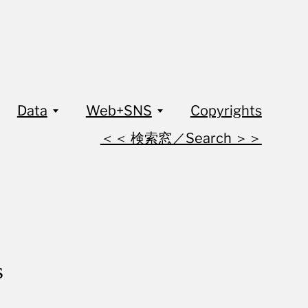
Data
Web+SNS
Copyrights
＜＜ 検索窓／Search ＞＞
s