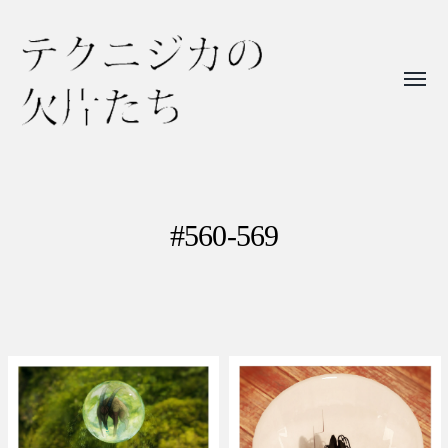
Toggl
menu
テ
ク
ニ
#560-569
ジ
カ
の
欠
片
た
ち