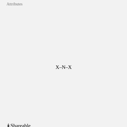
Attributes
X–N–X
↡Shareable