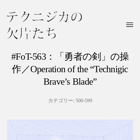
Toggl
menu
テ
ク
#FoT-563：「勇者の剣」の操
ニ
作／Operation of the “Technigic
ジ
Brave’s Blade”
カ
の
カテゴリー:
500-599
欠
片
た
ち