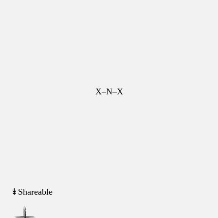
X–N–X
↡Shareable