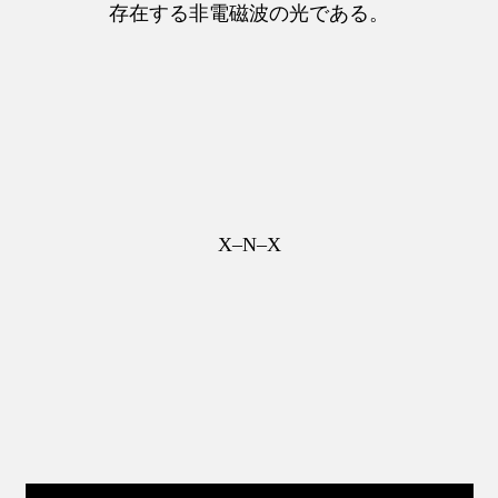
存在する非電磁波の光である。
X–N–X