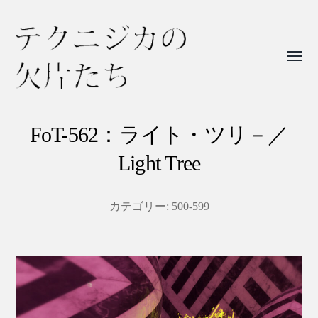
Toggl
menu
テ
ク
FoT-562：ライト・ツリ－／
ニ
Light Tree
ジ
カ
カテゴリー:
500-599
の
欠
片
た
ち