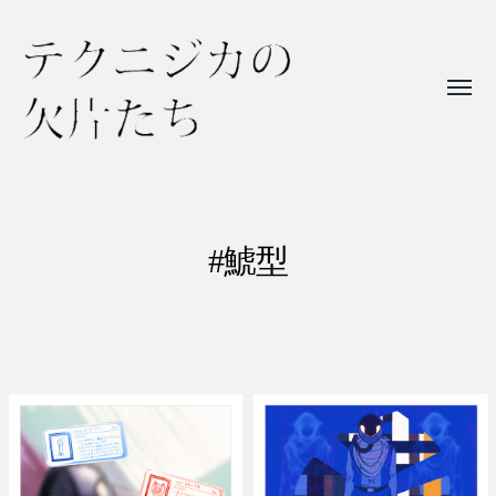
Toggl
menu
テ
ク
ニ
#鯱型
ジ
カ
の
欠
片
た
ち
シャチガタ