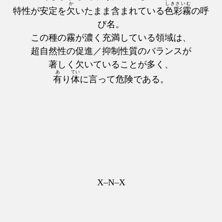
か
しきさいむ
特性が安定を
欠
いたまま含まれている
色彩霧
の呼
び名。
この種の霧が濃く充満している領域は、
超自然性の促進／抑制性質のバランスが
著しく欠いていることが多く、
あ
てい
有
り
体
に言って危険である。
X–N–X