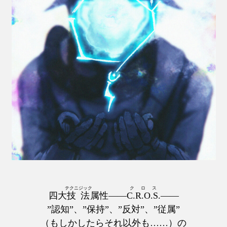
テクニジック
クロス
四大
技法
属性――
C.R.O.S.
――
”認知”、”保持”、”反対”、”従属”
（もしかしたらそれ以外も……）の