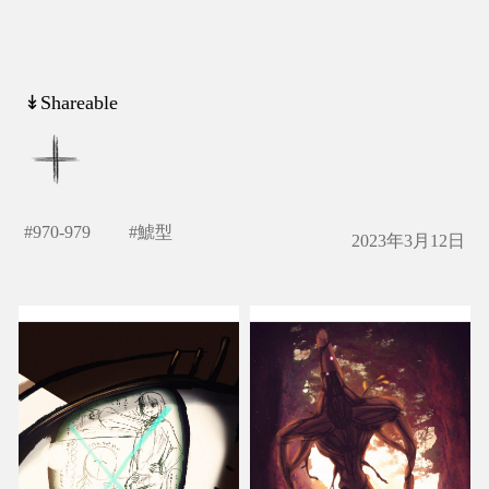
↡Shareable
#
970-979
#
鯱型
2023年3月12日
も
びと