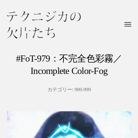
Toggl
menu
テ
ク
#FoT-979：不完全色彩霧／
ニ
Incomplete Color-Fog
ジ
カ
カテゴリー:
900-999
の
欠
片
た
ち