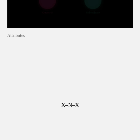
Attributes
X–N–X