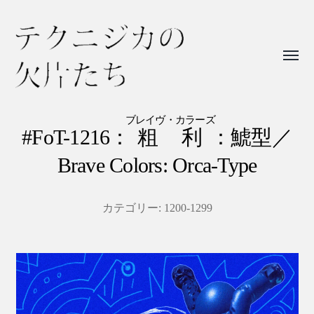
Toggl
menu
テ
ク
ブレイヴ・カラーズ
#FoT-1216：
粗利
：鯱型／
ニ
Brave Colors: Orca-Type
ジ
カ
の
カテゴリー:
1200-1299
欠
片
た
ち