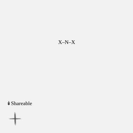
X–N–X
↡Shareable