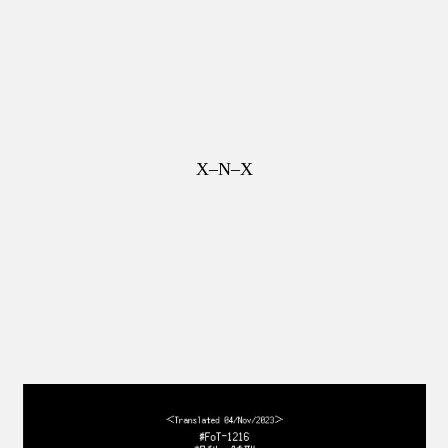
X–N–X