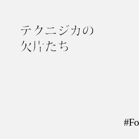
テ
ク
ニ
ジ
カ
の
欠
#F
片
た