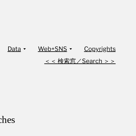
Data
Web+SNS
Copyrights
＜＜ 検索窓／Search ＞＞
hes