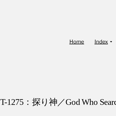
Home
Index
oT-1275：探り神／God Who Searc