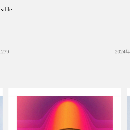
eable
1279
2024