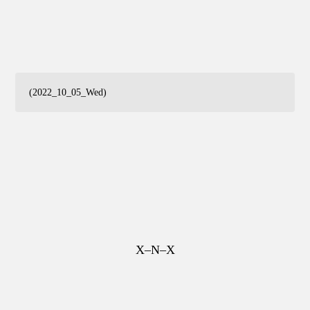
(2022_10_05_Wed)
X–N–X