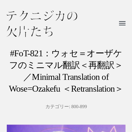
Toggl
menu
テ
ク
#FoT-821：ウォセ＝オーザケ
ニ
フのミニマル翻訳＜再翻訳＞
ジ
／Minimal Translation of
カ
Wose=Ozakefu ＜Retranslation＞
の
欠
片
カテゴリー:
800-899
た
ち