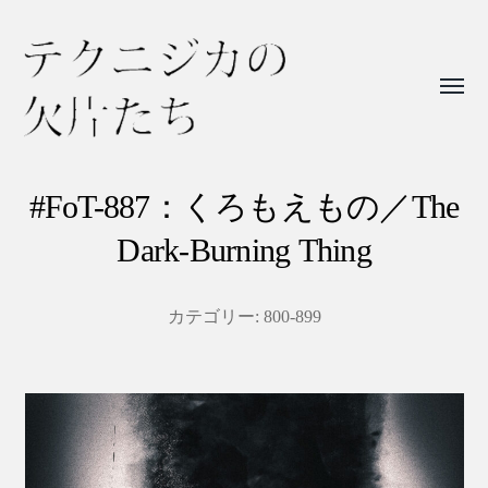
Toggl
menu
テ
ク
#FoT-887：くろもえもの／The
ニ
Dark-Burning Thing
ジ
カ
カテゴリー:
800-899
の
欠
片
た
ち