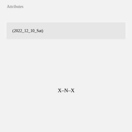
Attributes
(2022_12_10_Sat)
X–N–X