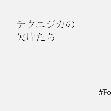
テ
ク
ニ
ジ
カ
の
#
欠
片
た