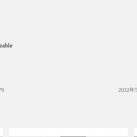
eable
79
2022年