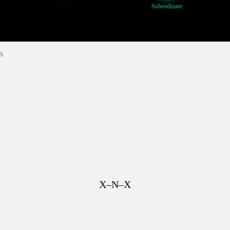
s
X–N–X