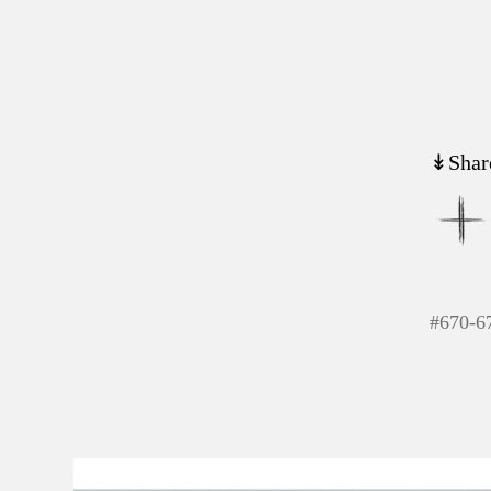
↡Shar
#
670-6