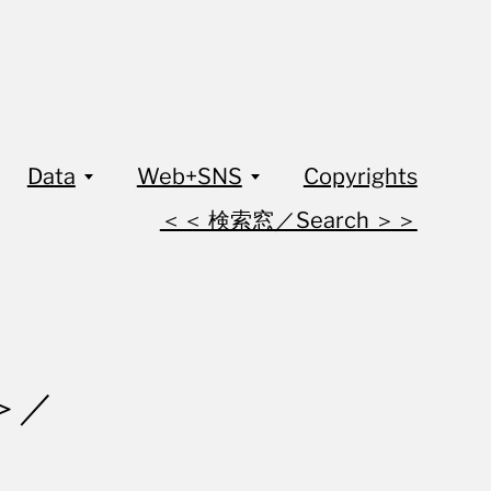
Data
Web+SNS
Copyrights
＜＜ 検索窓／Search ＞＞
＞／