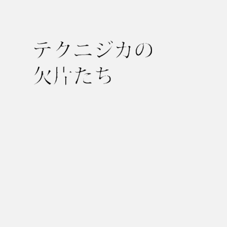
テ
ク
ニ
ジ
カ
の
欠
片
た