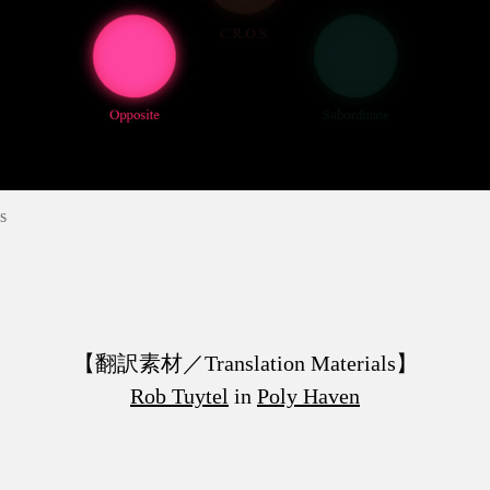
s
【翻訳素材／Translation Materials】
Rob Tuytel
in
Poly Haven