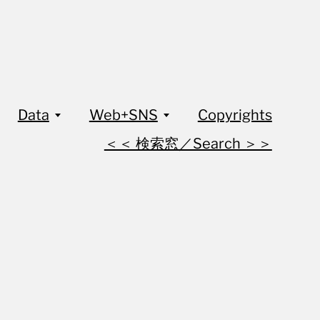
Data
Web+SNS
Copyrights
＜＜ 検索窓／Search ＞＞