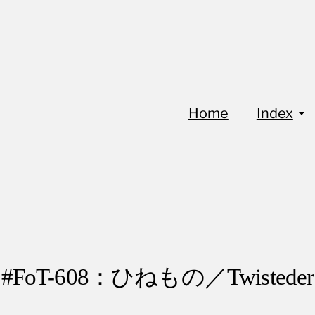
Home
Index
#FoT-608：ひねもの／Twisteder