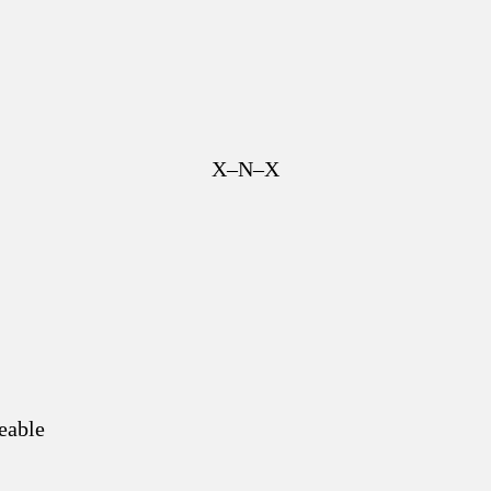
X–N–X
eable