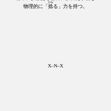
ひね
物理的に「
捻
る」力を持つ。
X–N–X