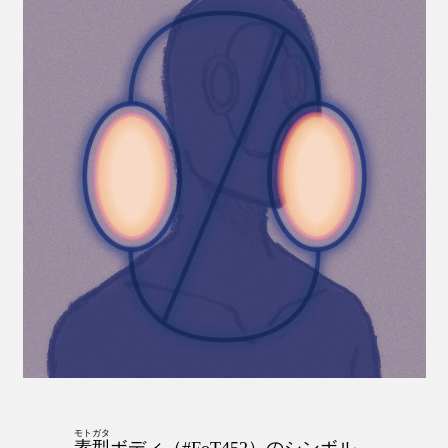
モトガタ
素型
ボディ（#FoT452）のシンボル。