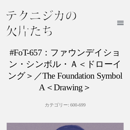
Toggl
menu
テ
ク
#FoT-657：ファウンデイショ
ニ
ン・シンボル・Ａ＜ドローイ
ジ
ング＞／The Foundation Symbol
カ
A＜Drawing＞
の
欠
片
カテゴリー:
600-699
た
ち