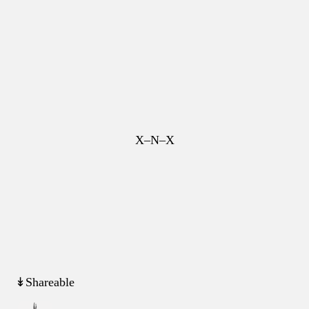
X–N–X
↡Shareable