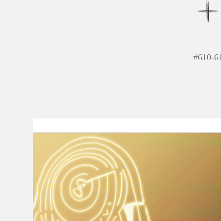
#
610-6