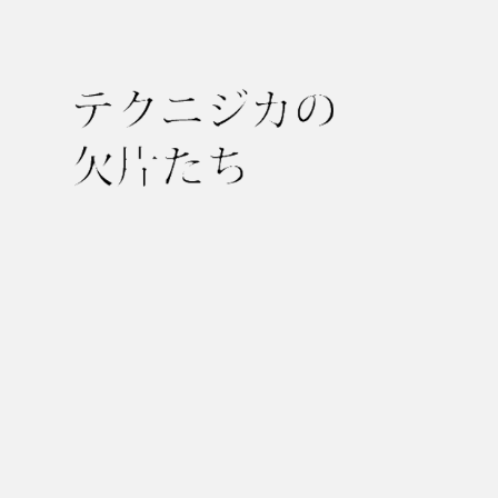
テ
ク
ニ
ジ
カ
の
欠
片
た