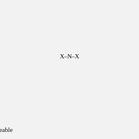
X–N–X
eable