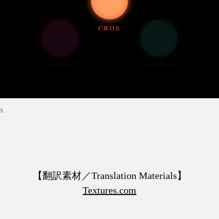
s
【翻訳素材／Translation Materials】
Textures.com