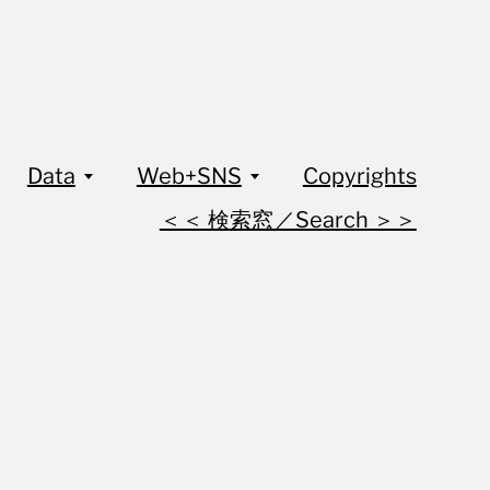
Data
Web+SNS
Copyrights
＜＜ 検索窓／Search ＞＞