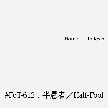
Home
Index
#FoT-612：半愚者／Half-Fool