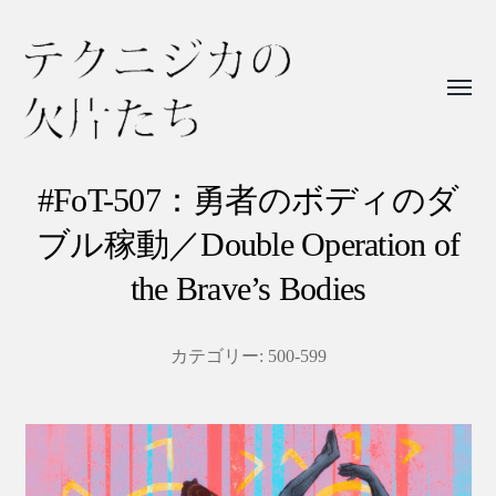
Toggl
menu
テ
ク
#FoT-507：勇者のボディのダ
ニ
ブル稼動／Double Operation of
ジ
the Brave’s Bodies
カ
の
カテゴリー:
500-599
欠
片
た
ち