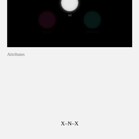
Attributes
X–N–X