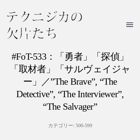
Toggl
menu
テ
ク
#FoT-533：「勇者」「探偵」
ニ
「取材者」「サルヴェイジャ
ジ
ー」／”The Brave”, “The
カ
Detective”, “The Interviewer”,
の
欠
“The Salvager”
片
た
カテゴリー:
500-599
ち