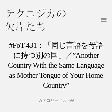
Toggl
menu
テ
ク
#FoT-431：「同じ言語を母語
ニ
に持つ別の国」／”Another
ジ
Country With the Same Language
カ
as Mother Tongue of Your Home
の
欠
Country”
片
た
カテゴリー:
400-499
ち