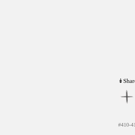
↡Shar
#
410-4