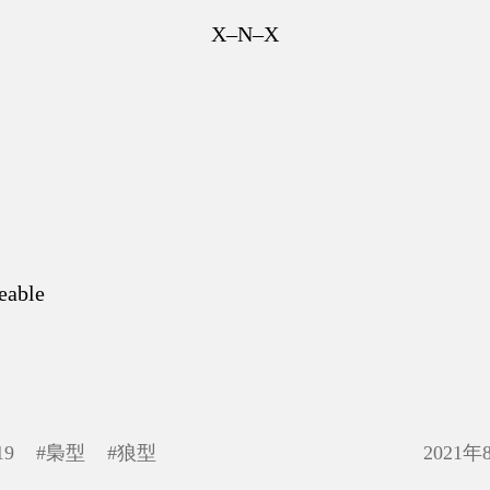
X–N–X
eable
19
#
梟型
#
狼型
2021年