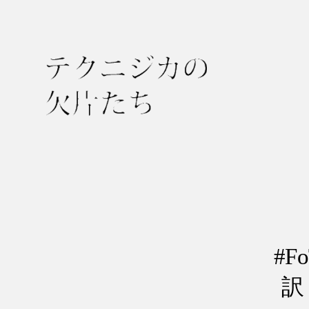
テ
ク
ニ
ジ
カ
の
#
欠
片
訳＞
た