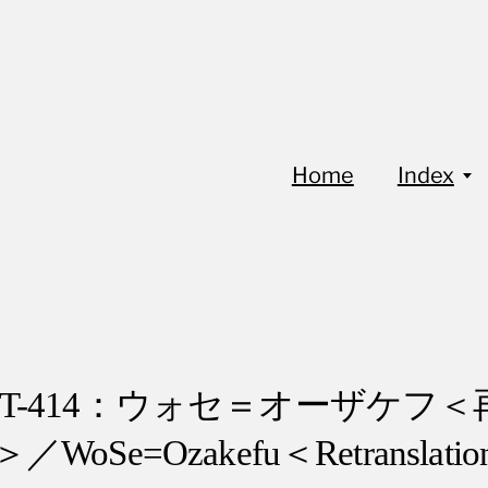
Home
Index
FoT-414：ウォセ＝オーザケフ＜
／WoSe=Ozakefu＜Retranslati