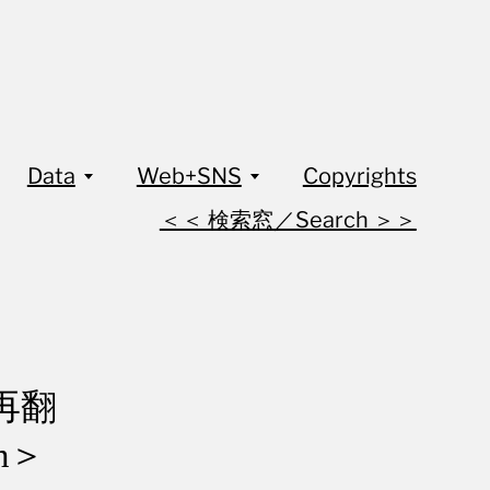
Data
Web+SNS
Copyrights
＜＜ 検索窓／Search ＞＞
再翻
on＞