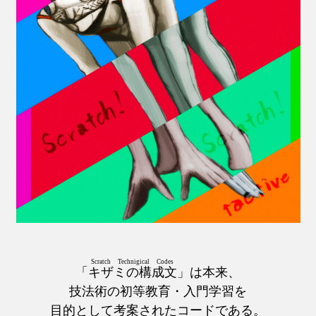
Scratch Technigical Codes
「
キザミの構成文
」は本来、
技法術の初等教育・入門学習を
目的として考案されたコードである。