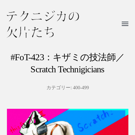
Toggl
menu
テ
ク
#FoT-423：キザミの技法師／
ニ
Scratch Technigicians
ジ
カ
カテゴリー:
400-499
の
欠
片
た
ち