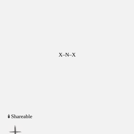
X–N–X
↡Shareable