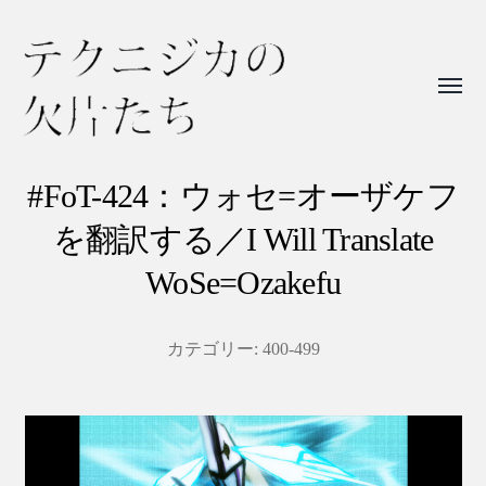
Toggl
menu
テ
ク
#FoT-424：ウォセ=オーザケフ
ニ
を翻訳する／I Will Translate
ジ
WoSe=Ozakefu
カ
の
カテゴリー:
400-499
欠
片
た
ち