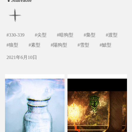
#
330-339
#
尖型
#
暗狗型
#
梟型
#
渡型
#
狼型
#
素型
#
陽狗型
#
雪型
#
鯱型
2021年6月10日