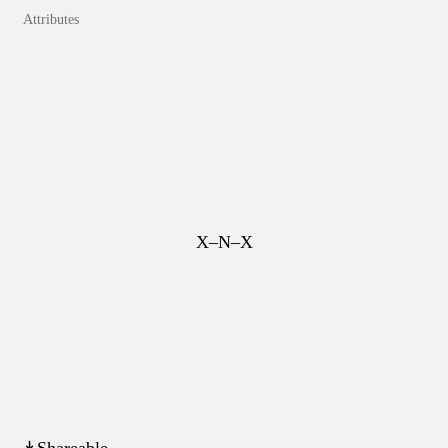
Attributes
X–N–X
↡Shareable