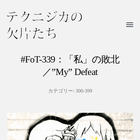
Toggl
menu
テ
ク
#FoT-339：「私」の敗北
ニ
／”My” Defeat
ジ
カ
カテゴリー:
300-399
の
欠
片
た
ち