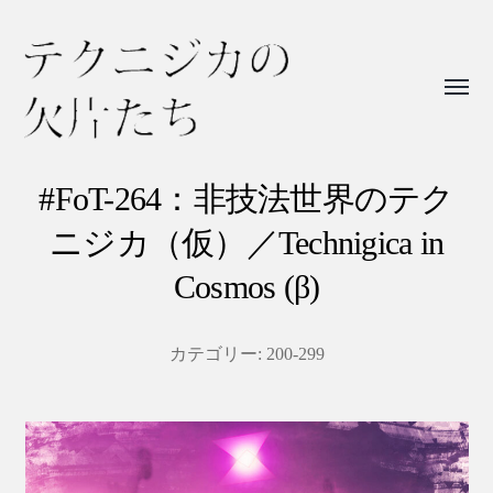
Toggl
menu
テ
ク
#FoT-264：非技法世界のテク
ニ
ニジカ（仮）／Technigica in
ジ
Cosmos (β)
カ
の
カテゴリー:
200-299
欠
片
た
ち