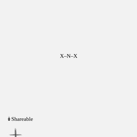
X–N–X
↡Shareable