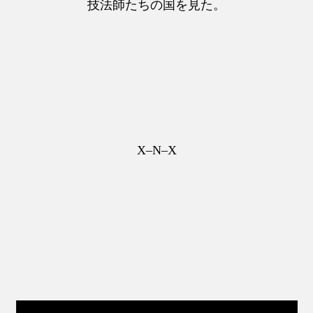
技法師たちの国を見た。
X–N–X