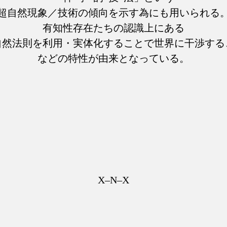
超自然現象／技術の傾向を示す為にも用いられる
有知性存在たちの認識上にある
自然法則を利用・実体化することで世界に干渉する
などの特性が由来となっている。
X–N–X