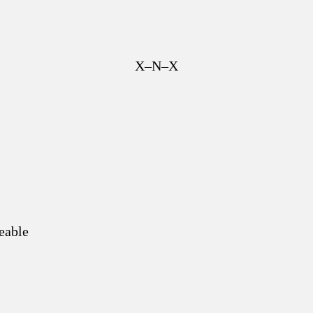
X–N–X
eable