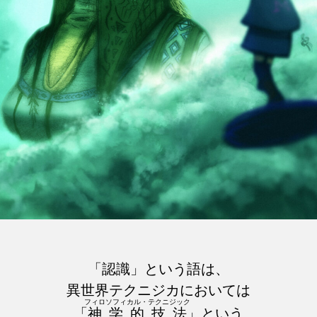
「認識」という語は、
異世界テクニジカにおいては
フィロソフィカル・テクニジック
「
神学的技法
」という