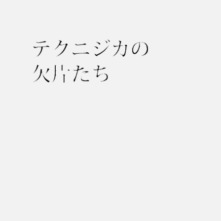
テ
ク
ニ
ジ
カ
の
欠
片
た