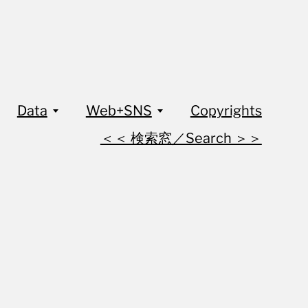
Data
Web+SNS
Copyrights
＜＜ 検索窓／Search ＞＞