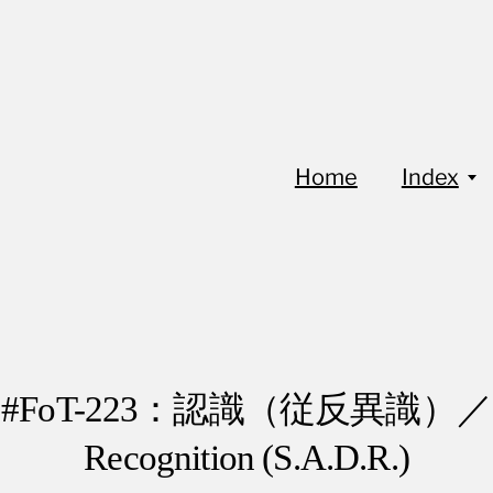
Home
Index
#FoT-223：認識（従反異識）／
Recognition (S.A.D.R.)