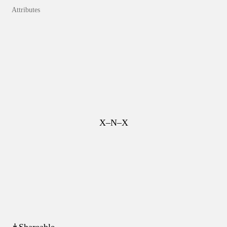
Attributes
X–N–X
↡Shareable