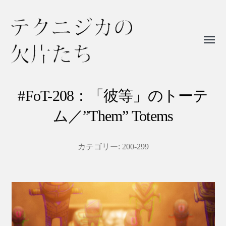
Toggl
menu
テ
ク
#FoT-208：「彼等」のトーテ
ニ
ム／”Them” Totems
ジ
カ
カテゴリー:
200-299
の
欠
片
た
ち