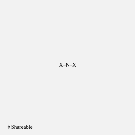
X–N–X
↡Shareable