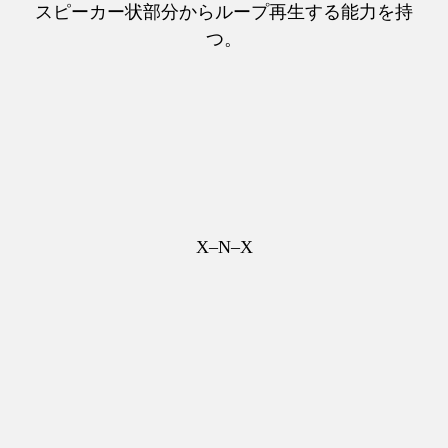
スピーカー状部分からループ再生する能力を持
つ。
X–N–X