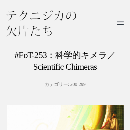
Toggl
menu
テ
ク
#FoT-253：科学的キメラ／
ニ
Scientific Chimeras
ジ
カ
カテゴリー:
200-299
の
欠
片
た
ち