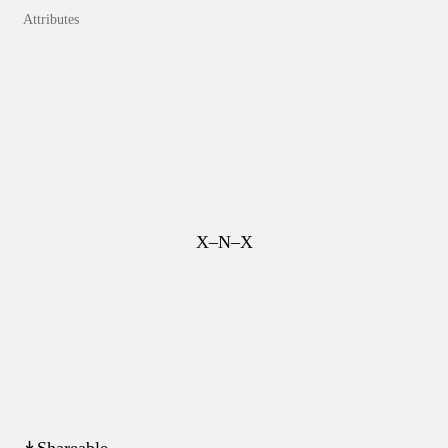
Attributes
X–N–X
↡Shareable