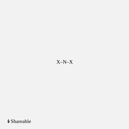
X–N–X
↡Shareable