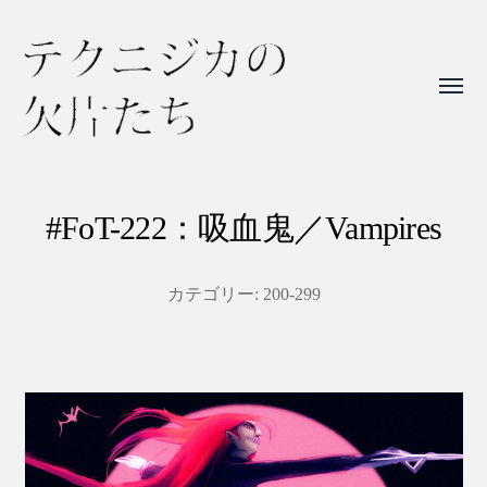
Toggl
menu
テ
ク
ニ
#FoT-222：吸血鬼／Vampires
ジ
カ
カテゴリー:
200-299
の
欠
片
た
ち