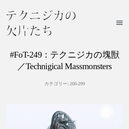
Toggl
menu
テ
ク
#FoT-249：テクニジカの塊獣
ニ
／Technigical Massmonsters
ジ
カ
カテゴリー:
200-299
の
欠
片
た
ち