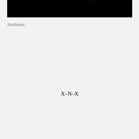
Attributes
X–N–X