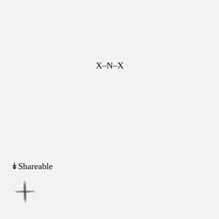
X–N–X
↡Shareable