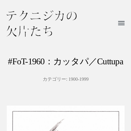
Toggl
menu
テ
ク
ニ
#FoT-1960：カッタパ／Cuttupa
ジ
カ
カテゴリー:
1900-1999
の
欠
片
た
ち