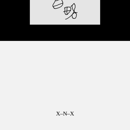
X–N–X