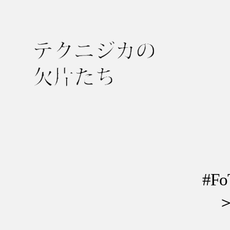
テ
ク
ニ
ジ
カ
の
#F
欠
＞
片
た