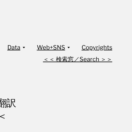
Data
Web+SNS
Copyrights
＜＜ 検索窓／Search ＞＞
再翻訳
”＜