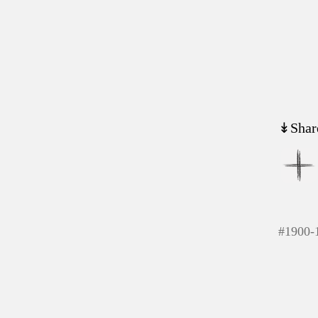
↡Shar
#
1900-