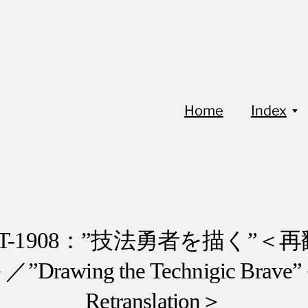
Home
Index
oT-1908：”技法勇者を描く”＜
／”Drawing the Technigic Brave
Retranslation＞