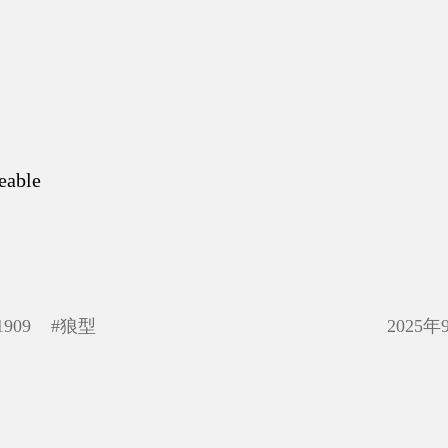
eable
1909
#
狼型
2025年