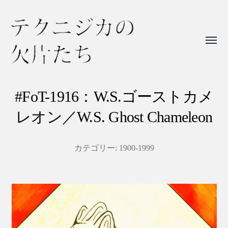
Toggl
menu
テ
ク
#FoT-1916：W.S.ゴーストカメ
ニ
レオン／W.S. Ghost Chameleon
ジ
カ
カテゴリー:
1900-1999
の
欠
片
た
ち