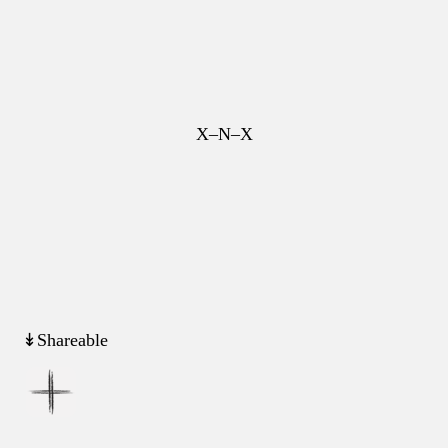
X–N–X
↡Shareable