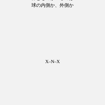
球の内側か、外側か
X–N–X