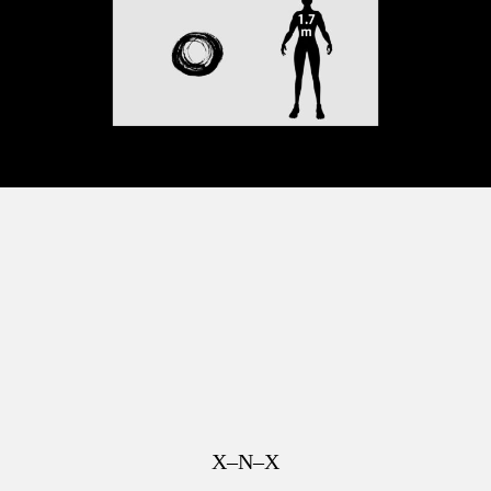
X–N–X