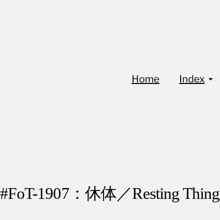
Home
Index
#FoT-1907：休体／Resting Thing