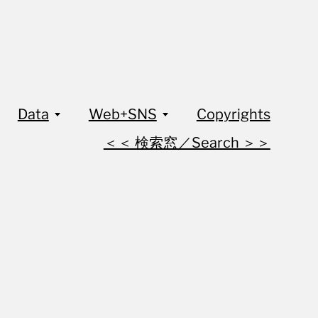
Data
Web+SNS
Copyrights
＜＜ 検索窓／Search ＞＞