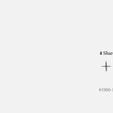
↡Shar
#
1900-