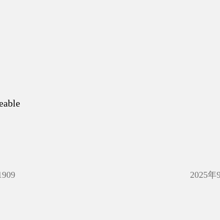
eable
1909
2025年