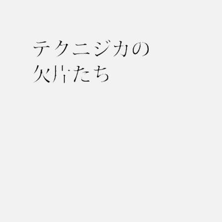
テ
ク
ニ
ジ
カ
の
欠
片
た