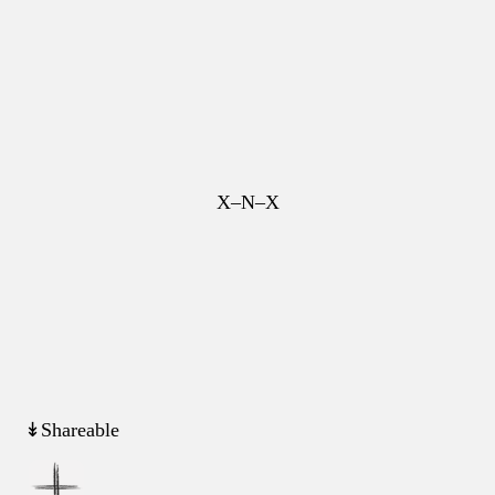
X–N–X
↡Shareable