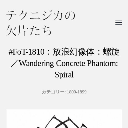
Toggl
menu
テ
ク
#FoT-1810：放浪幻像体：螺旋
ニ
／Wandering Concrete Phantom:
ジ
Spiral
カ
の
カテゴリー:
1800-1899
欠
片
た
ち