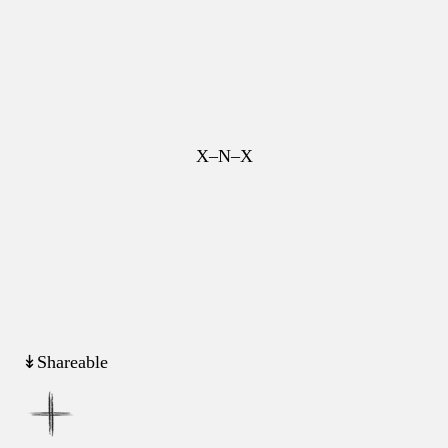
X–N–X
↡Shareable