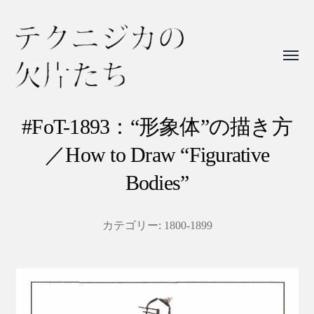
Toggl
menu
テ
ク
#FoT-1893：“形象体”の描き方
ニ
／How to Draw “Figurative
ジ
Bodies”
カ
の
カテゴリー:
1800-1899
欠
片
た
ち