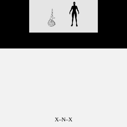
X–N–X