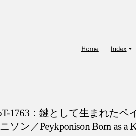
Home
Index
FoT-1763：鍵として生まれたペ
ニソン／Peykponison Born as a K