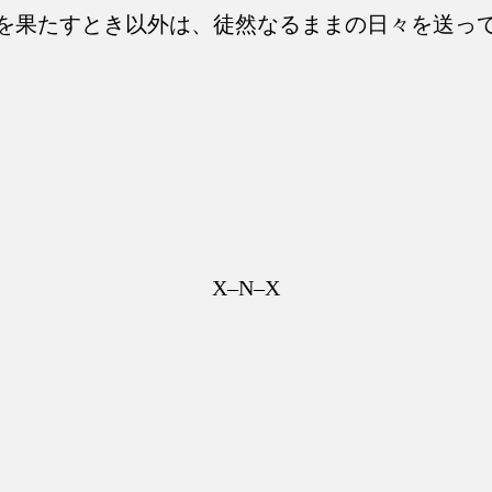
を果たすとき以外は、徒然なるままの日々を送っ
X–N–X