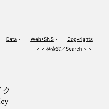
Data
Web+SNS
Copyrights
＜＜ 検索窓／Search ＞＞
イク
ey