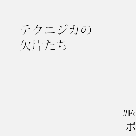
テ
ク
ニ
ジ
カ
の
#
欠
片
ポ
た