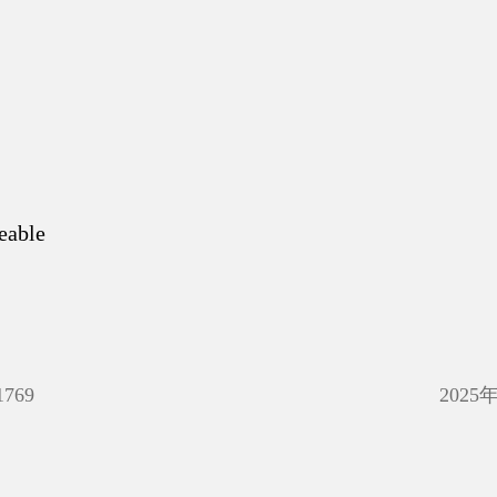
eable
1769
2025