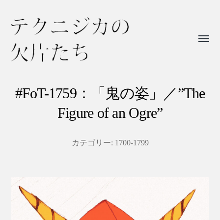
Toggl
menu
テ
ク
#FoT-1759：「鬼の姿」／”The
ニ
Figure of an Ogre”
ジ
カ
カテゴリー:
1700-1799
の
欠
片
た
ち