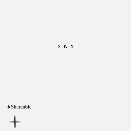
X–N–X
↡Shareable