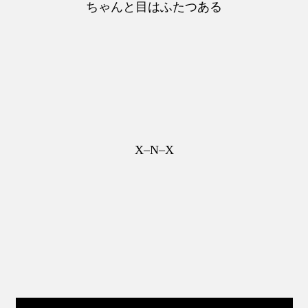
ちゃんと目はふたつある
X–N–X