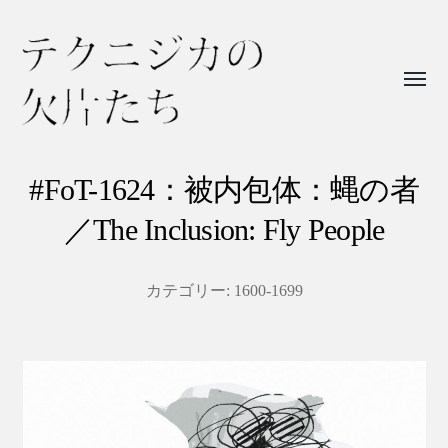
Toggl
menu
テ
ク
#FoT-1624：被内包体：蝿の者
ニ
／The Inclusion: Fly People
ジ
カ
カテゴリー:
1600-1699
の
欠
片
た
ち