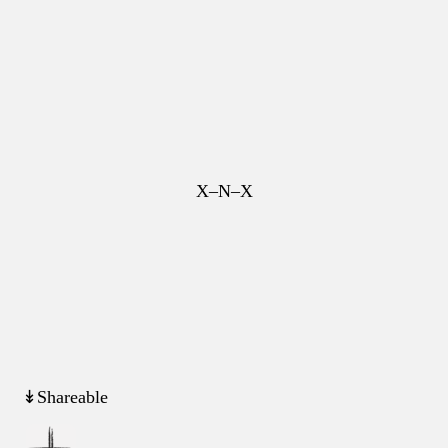
X–N–X
↡Shareable