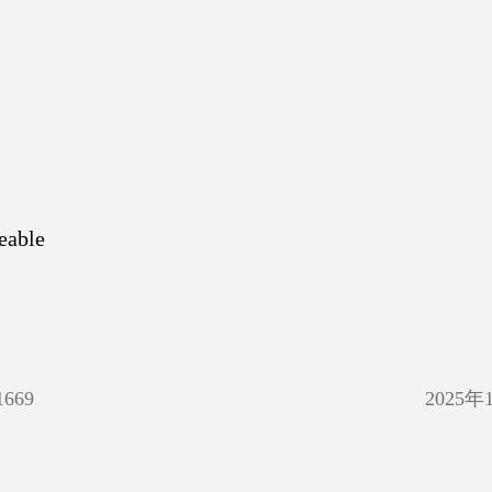
eable
1669
2025年