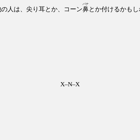
バナ
他の人は、尖り耳とか、コーン
鼻
とか付けるかもし
X–N–X