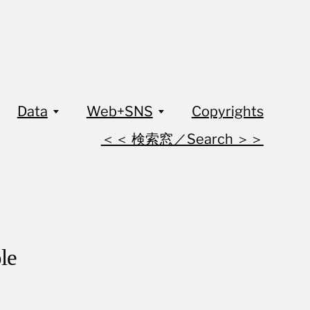
Data
Web+SNS
Copyrights
＜＜ 検索窓／Search ＞＞
le