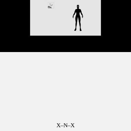
X–N–X