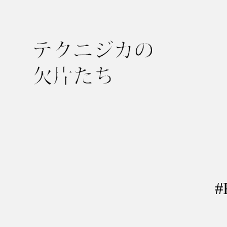
テ
ク
ニ
ジ
カ
の
#
欠
片
た