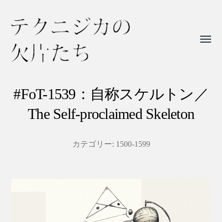
Toggl
menu
テ
ク
#FoT-1539：自称スケルトン／
ニ
The Self-proclaimed Skeleton
ジ
カ
カテゴリー:
1500-1599
の
欠
片
た
ち