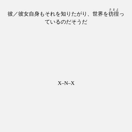
さまよ
彼／彼女自身もそれを知りたがり、世界を
彷徨
っ
ているのだそうだ
X–N–X