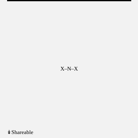
X–N–X
↡Shareable