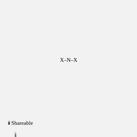
X–N–X
↡Shareable