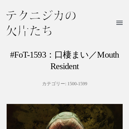
Toggl
menu
テ
ク
#FoT-1593：口棲まい／Mouth
ニ
Resident
ジ
カ
カテゴリー:
1500-1599
の
欠
片
た
ち