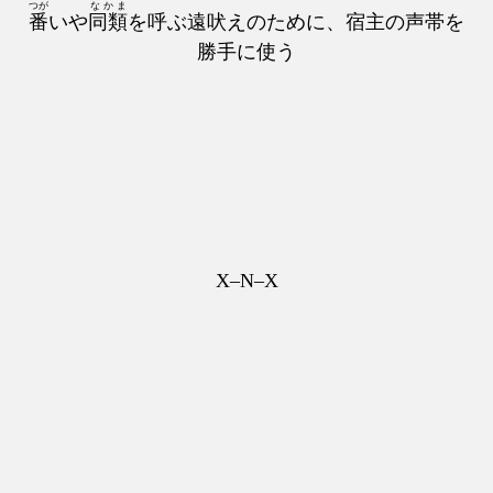
つが
なかま
番
いや
同類
を呼ぶ遠吠えのために、宿主の声帯を
勝手に使う
X–N–X