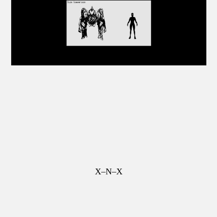
X–N–X