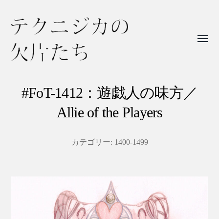
Toggl
menu
テ
ク
#FoT-1412：遊戯人の味方／
ニ
Allie of the Players
ジ
カ
カテゴリー:
1400-1499
の
欠
片
た
ち