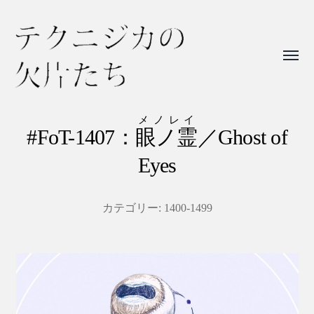
Toggl
menu
テ
ク
メノレイ
#FoT-1407：
眼ノ霊
／Ghost of
ニ
Eyes
ジ
カ
の
カテゴリー:
1400-1499
欠
片
た
ち