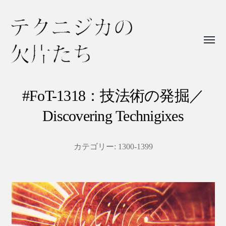
Toggl
menu
テ
ク
#FoT-1318：技法術の発掘／
ニ
Discovering Technigixes
ジ
カ
カテゴリー:
1300-1399
の
欠
片
た
ち